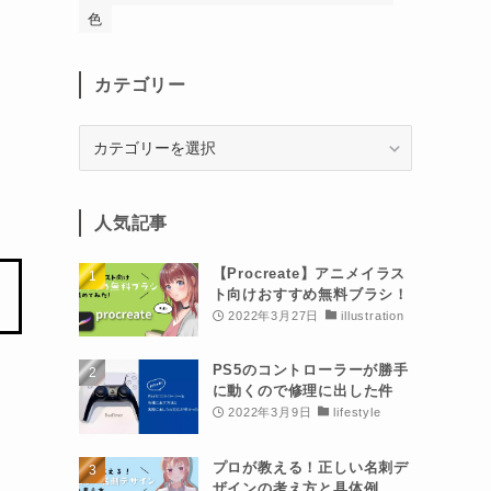
色
カテゴリー
カ
テ
ゴ
リ
人気記事
ー
【Procreate】アニメイラス
ト向けおすすめ無料ブラシ！
2022年3月27日
illustration
PS5のコントローラーが勝手
に動くので修理に出した件
2022年3月9日
lifestyle
プロが教える！正しい名刺デ
ザインの考え方と具体例