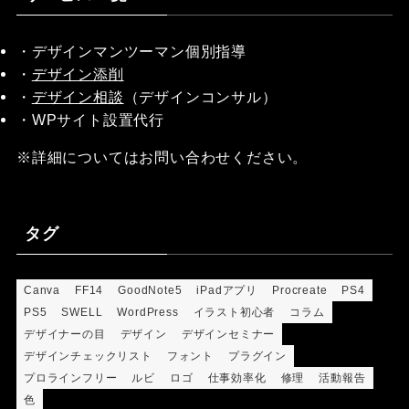
・デザインマンツーマン個別指導
・
デザイン添削
・
デザイン相談
（デザインコンサル）
・WPサイト設置代行
※詳細についてはお問い合わせください。
タグ
Canva
FF14
GoodNote5
iPadアプリ
Procreate
PS4
PS5
SWELL
WordPress
イラスト初心者
コラム
デザイナーの目
デザイン
デザインセミナー
デザインチェックリスト
フォント
プラグイン
プロラインフリー
ルビ
ロゴ
仕事効率化
修理
活動報告
色