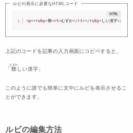
ルビの表示に必要なHTMLコード
<
p
>
<
ruby
>
難
<
rt
>
むずか
</
rt
>
</
ruby
>
しい漢字
</
p
>
上記のコードを記事の入力画面にコピペすると、
むずか
「
難
しい漢字」
このように誰でも簡単に文中にルビを表示させるこ
とができます。
ルビの編集方法