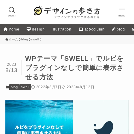
search
menu
home
design
illustration
act/column
blog
ホーム
blog
swell
WPテーマ「SWELL」でルビを
2023
プラグインなしで簡単に表示さ
8/13
せる方法
2022年3月7日
2023年8月13日
blog
swell