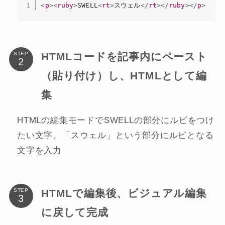
<
p
>
<
ruby
>
SWELL
<
rt
>
スウェル
</
rt
>
</
ruby
>
</
p
>
HTMLコードを記事内にペースト
STEP
（貼り付け）し、HTMLとして編
集
HTMLの編集モードでSWELLの部分にルビをつけ
たい文字、「スウェル」という部分にルビとなる
文字を入力
HTMLで編集後、ビジュアル編集
STEP
に戻して完成