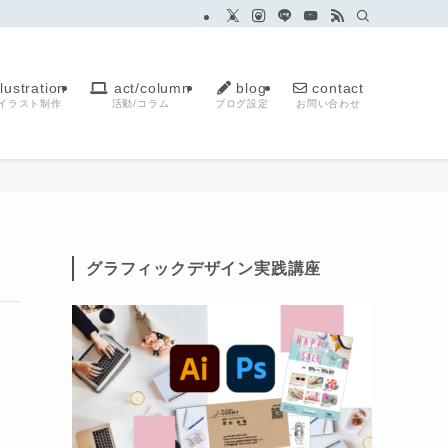
llustration
act/column
blog
contact
イラスト制作
活動/コラム
ブログ設定
お問い合わせ
グラフィックデザイン実践講座