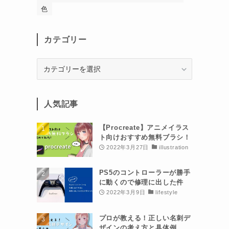
色
カテゴリー
カ
テ
ゴ
リ
人気記事
ー
【Procreate】アニメイラス
ト向けおすすめ無料ブラシ！
2022年3月27日
illustration
PS5のコントローラーが勝手
に動くので修理に出した件
2022年3月9日
lifestyle
プロが教える！正しい名刺デ
ザインの考え方と具体例